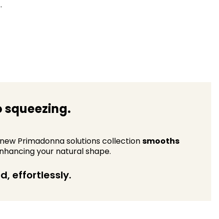
.
no squeezing.​
 new Primadonna solutions collection
smooths
nhancing your natural shape.
, effortlessly.