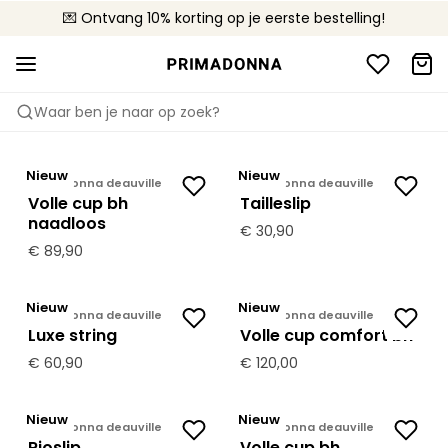
💌 Ontvang 10% korting op je eerste bestelling!
🚚 Gratis bezorging boven €90
📦 Gratis retourneren
Waar ben je naar op zoek?
PRIMADONNA
DEAUVILLE
Nieuw
Nieuw
Primadonna deauville
Primadonna deauville
Volle cup bh
Tailleslip
naadloos
€ 30,90
€ 89,90
Nieuw
Nieuw
Primadonna deauville
Primadonna deauville
Luxe string
Volle cup comfort bh
€ 60,90
€ 120,00
Nieuw
Nieuw
Primadonna deauville
Primadonna deauville
Rioslip
Volle cup bh