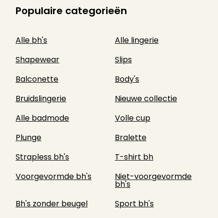
Populaire categorieën
Alle bh's
Alle lingerie
Shapewear
Slips
Balconette
Body's
Bruidslingerie
Nieuwe collectie
Alle badmode
Volle cup
Plunge
Bralette
Strapless bh's
T-shirt bh
Voorgevormde bh's
Niet-voorgevormde
bh's
Bh's zonder beugel
Sport bh's