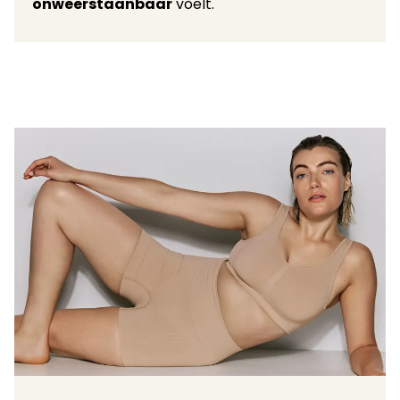
onweerstaanbaar
voelt.​