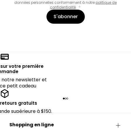
données personnelles conformément à notre
politique de
confidentialité
.
S'abonner
sur votre première
mmande
notre newsletter et
 ce petit cadeau
 retours gratuits
de supérieure à $150.
Shopping en ligne