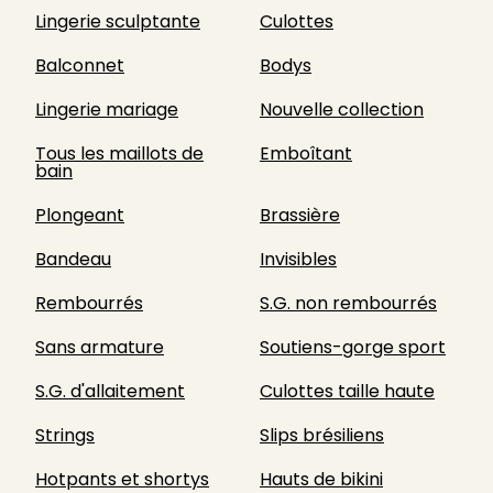
Lingerie sculptante
Culottes
Balconnet
Bodys
Lingerie mariage
Nouvelle collection
Tous les maillots de
Emboîtant
bain
Plongeant
Brassière
Bandeau
Invisibles
Rembourrés
S.G. non rembourrés
Sans armature
Soutiens-gorge sport
S.G. d'allaitement
Culottes taille haute
Strings
Slips brésiliens
Hotpants et shortys
Hauts de bikini