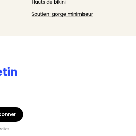
Hauts de bikini
Soutien-gorge minimiseur
etin
bonner
nelles