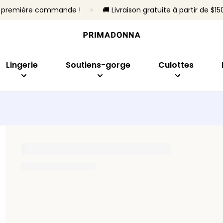
re première commande !
🚚 Livraison gratuite à partir de $15
Acheter par modèle
Acheter par type
Acheter par collection
Acheter par modèle
Acheter par mo
Soutiens-gorge
Sans armatures
Primadonna
Emboîtant
Slips brésiliens
Culottes
Avec armatures
Primadonna Twist
Soutien-gorge minimis
Culottes taille h
Lingerie
Soutiens-gorge
Culottes
Bodys
Rembourrés
Sport
Plongeant
Hotpants et shor
Lingerie sculptante
Non rembourrés
Best-sellers
Balconnet
Strings
Invisibles
Culottes sans co
Toute la lingerie
Brassière
Culottes gainant
En forme de coeur
Tous les culottes
Bandeau
Trouver ma taille
Sport
Tous les soutiens-gorge
Trouver ma taille