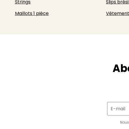
Strings
Slips brési
Maillots 1 pièce
Vêtement
Ab
E-mail
Nous 