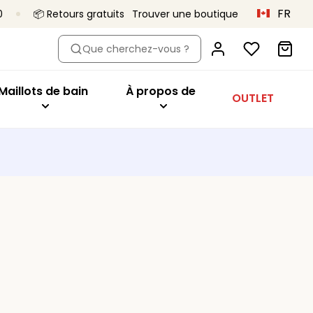
FR
0
📦 Retours gratuits
Trouver une boutique
dèle
Acheter par modèle
À propos de
Que cherchez-vous ?
Hauts de bikini
Primadonna x Vivian Hoorn
eur
aute
Maillots 1 pièce
C’est ça, Primadonna
Maillots de bain
À propos de
OUTLET
tys
Bas de bikini
Le projet Body Love
Tankini
Une qualité qui dure
utures
Vêtements de plage
Collections
es
Tous les maillots de bain