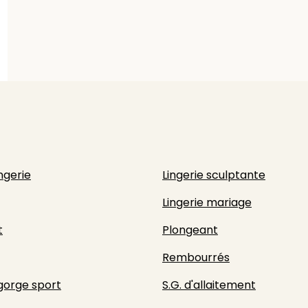
ingerie
Lingerie sculptante
Lingerie mariage
t
Plongeant
Rembourrés
gorge sport
S.G. d'allaitement