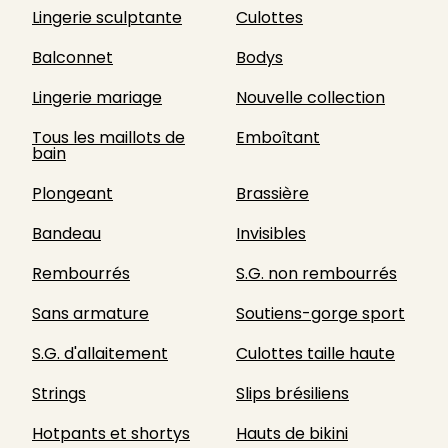
Lingerie sculptante
Culottes
Balconnet
Bodys
Lingerie mariage
Nouvelle collection
Tous les maillots de
Emboîtant
bain
Plongeant
Brassière
Bandeau
Invisibles
Rembourrés
S.G. non rembourrés
Sans armature
Soutiens-gorge sport
S.G. d'allaitement
Culottes taille haute
Strings
Slips brésiliens
Hotpants et shortys
Hauts de bikini