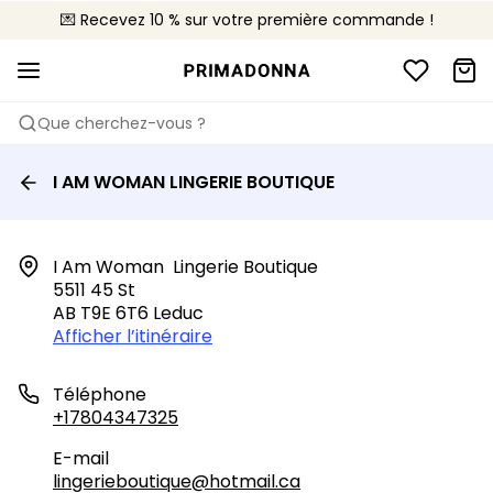
💌 Recevez 10 % sur votre première commande !
🚚 Livraison gratuite à partir de $150
📦 Retours gratuits
Que cherchez-vous ?
I AM WOMAN LINGERIE BOUTIQUE
I Am Woman  Lingerie Boutique

5511 45 St

AB T9E 6T6 Leduc
Afficher l’itinéraire
Téléphone
+17804347325
E-mail
lingerieboutique@hotmail.ca