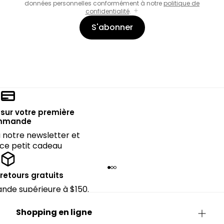
données personnelles conformément à notre
politique de
confidentialité
.
S'abonner
sur votre première
mmande
notre newsletter et
 ce petit cadeau
 retours gratuits
de supérieure à $150.
Shopping en ligne