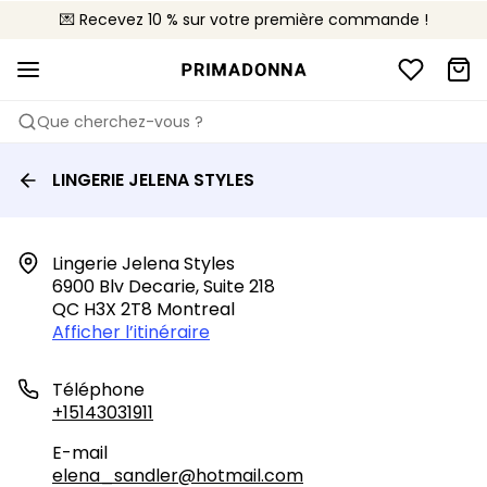
💌 Recevez 10 % sur votre première commande !
🚚 Livraison gratuite à partir de $150
📦 Retours gratuits
Que cherchez-vous ?
LINGERIE JELENA STYLES
Lingerie Jelena Styles

6900 Blv Decarie, Suite 218

QC H3X 2T8 Montreal
Afficher l’itinéraire
Téléphone
+15143031911
E-mail
elena_sandler@hotmail.com