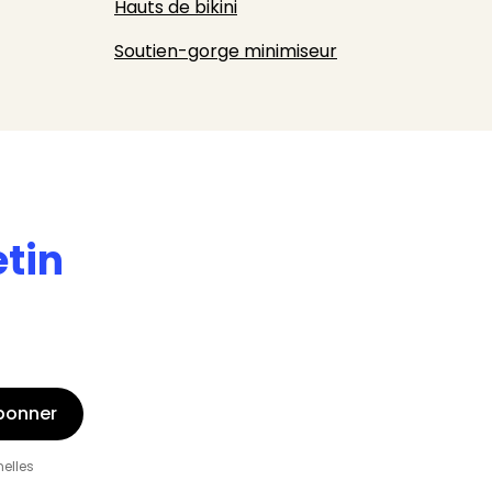
Hauts de bikini
Soutien-gorge minimiseur
etin
bonner
nelles