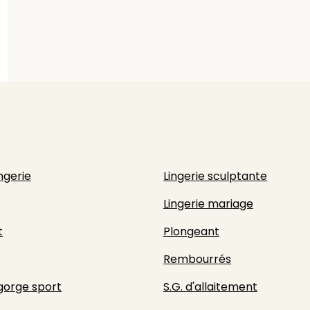
ingerie
Lingerie sculptante
Lingerie mariage
t
Plongeant
Rembourrés
gorge sport
S.G. d'allaitement