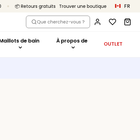
FR
0
📦 Retours gratuits
Trouver une boutique
dèle
Acheter par modèle
À propos de
Que cherchez-vous ?
Hauts de bikini
Primadonna x Vivian Hoorn
eur
aute
Maillots 1 pièce
C’est ça, Primadonna
Maillots de bain
À propos de
OUTLET
tys
Bas de bikini
Le projet Body Love
Tankini
Une qualité qui dure
utures
Vêtements de plage
Collections
es
Tous les maillots de bain