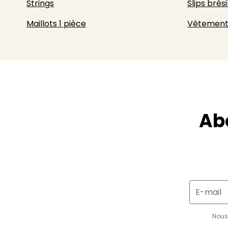
Strings
Slips brési
Maillots 1 pièce
Vêtement
Ab
E-mail
Nous 