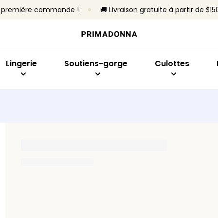
re première commande !
🚚 Livraison gratuite à partir de $15
Acheter par modèle
Acheter par type
Acheter par collection
Acheter par modèle
Acheter par mo
Soutiens-gorge
Sans armatures
Primadonna
Emboîtant
Slips brésiliens
Culottes
Avec armatures
Primadonna Twist
Soutien-gorge minimis
Culottes taille h
Lingerie
Soutiens-gorge
Culottes
Bodys
Rembourrés
Sport
Plongeant
Hotpants et shor
Lingerie sculptante
Non rembourrés
Best-sellers
Balconnet
Strings
Invisibles
Culottes sans co
Toute la lingerie
Brassière
Culottes gainant
En forme de coeur
Tous les culottes
Bandeau
Trouver ma taille
Sport
Tous les soutiens-gorge
Trouver ma taille