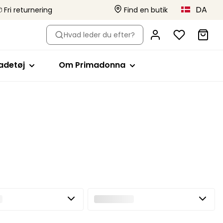
DA
 Fri returnering
Find en butik
r bh-type
hop efter stil
Shop efter stil
Om Primadonna
Hvad leder du efter?
ikinitoppe
Fuldskåls
Primadonna x Vivian Hoorn
adedragter
Minimizer bh'er
Dette er Primadonna
adetøj
Om Primadonna
s
vattering
ikinitrusser
Plunge
Projektet Body Love
vattering
ankinitoppe
Balconette
Bæredygtighed
eachwear
T-shirt
Kollektioner
r
Braletter
lt badetøj
Hjerteform
Stropløs
Sport