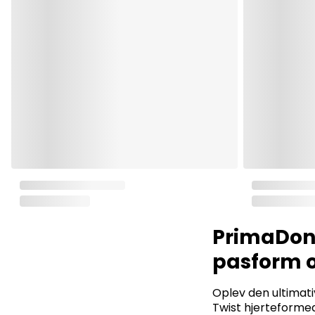
PrimaDonn
pasform o
Oplev den ultima
Twist hjerteformed