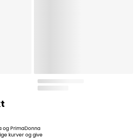
t
na og PrimaDonna
ige kurver og give