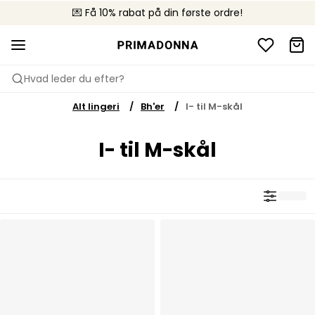
💌 Få 10% rabat på din første ordre!
🚚 Gratis levering over +699 kr.
📦 Fri returnering
Hvad leder du efter?
Alt lingeri
Bh'er
I- til M-skål
I- til M-skål