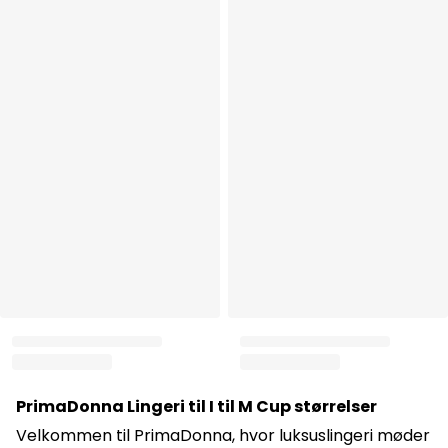
PrimaDonna Lingeri til I til M Cup størrelser
Velkommen til PrimaDonna, hvor luksuslingeri møder