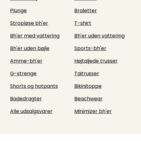
Plunge
Braletter
Stropløse bh'er
T-shirt
Bh'er med vattering
Bh'er uden vattering
Bh'er uden bøjle
Sports-bh'er
Amme-bh'er
Højtaljede trusser
G-strenge
Taitrusser
Shorts og hotpants
Bikinitoppe
Badedragter
Beachwear
Alle udsalgsvarer
Minimizer bh'er