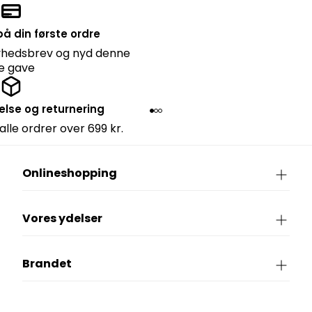
å din første ordre
nyhedsbrev og nyd denne
lle gave
else og returnering
 alle ordrer over 699 kr.
Onlineshopping
Vores ydelser
Brandet