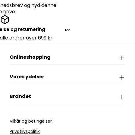
nyhedsbrev og nyd denne
lle gave
else og returnering
 alle ordrer over 699 kr.
Onlineshopping
Vores ydelser
Brandet
Vilkår og betingelser
Privatlivspolitik