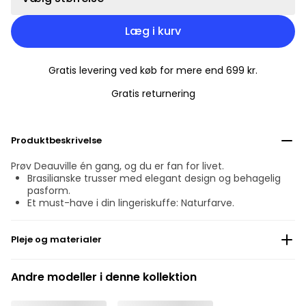
Læg i kurv
Gratis levering ved køb for mere end 699 kr.
Gratis returnering
Produktbeskrivelse
Prøv Deauville én gang, og du er fan for livet.
Brasilianske trusser med elegant design og behagelig
pasform.
Et must-have i din lingeriskuffe: Naturfarve.
Pleje og materialer
Må ikke bleges
Andre modeller i denne kollektion
Må ikke renses professionelt
Må ikke tørretumbles