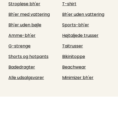
Stropløse bh'er
T-shirt
Bh'er med vattering
Bh'er uden vattering
Bh'er uden bøjle
Sports-bh'er
Amme-bh'er
Højtaljede trusser
G-strenge
Taitrusser
Shorts og hotpants
Bikinitoppe
Badedragter
Beachwear
Alle udsalgsvarer
Minimizer bh'er