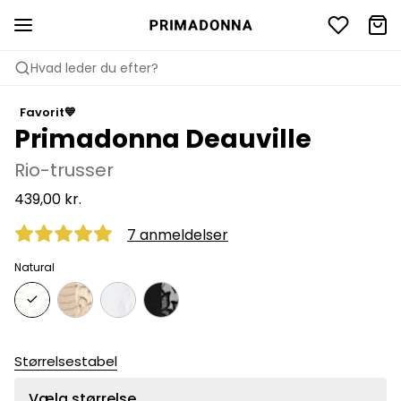
Hvad leder du efter?
Favorit💙
Primadonna Deauville
Rio-trusser
439,00 kr.
7 anmeldelser
Natural
Størrelsestabel
Vælg størrelse