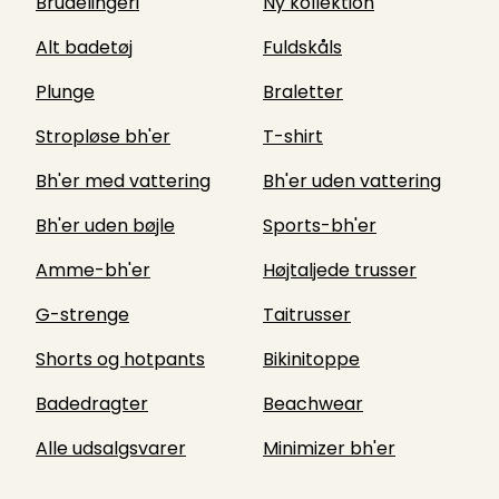
Brudelingeri
Ny kollektion
Alt badetøj
Fuldskåls
Plunge
Braletter
Stropløse bh'er
T-shirt
Bh'er med vattering
Bh'er uden vattering
Bh'er uden bøjle
Sports-bh'er
Amme-bh'er
Højtaljede trusser
G-strenge
Taitrusser
Shorts og hotpants
Bikinitoppe
Badedragter
Beachwear
Alle udsalgsvarer
Minimizer bh'er