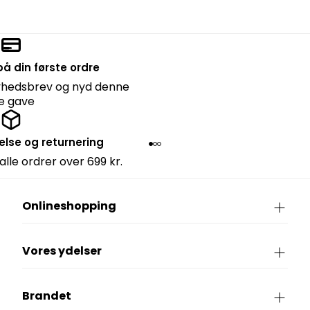
å din første ordre
nyhedsbrev og nyd denne
lle gave
else og returnering
 alle ordrer over 699 kr.
Onlineshopping
Vores ydelser
Brandet