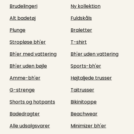
Brudelingeri
Ny kollektion
Alt badetøj
Fuldskåls
Plunge
Braletter
Stropløse bh'er
T-shirt
Bh'er med vattering
Bh'er uden vattering
Bh'er uden bøjle
Sports-bh'er
Amme-bh'er
Højtaljede trusser
G-strenge
Taitrusser
Shorts og hotpants
Bikinitoppe
Badedragter
Beachwear
Alle udsalgsvarer
Minimizer bh'er