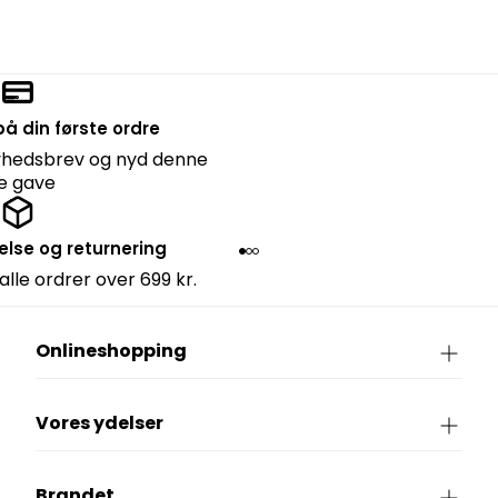
å din første ordre
nyhedsbrev og nyd denne
lle gave
else og returnering
 alle ordrer over 699 kr.
Onlineshopping
Vores ydelser
Brandet