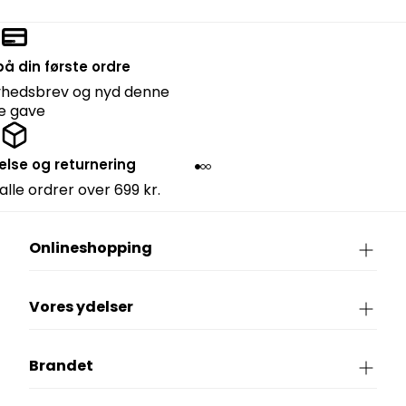
å din første ordre
nyhedsbrev og nyd denne
lle gave
else og returnering
 alle ordrer over 699 kr.
Onlineshopping
Vores ydelser
Brandet