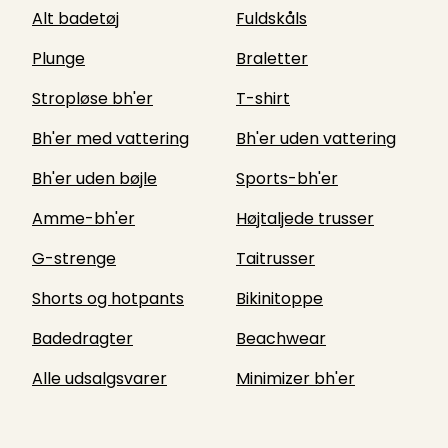
Alt badetøj
Fuldskåls
Plunge
Braletter
Stropløse bh'er
T-shirt
Bh'er med vattering
Bh'er uden vattering
Bh'er uden bøjle
Sports-bh'er
Amme-bh'er
Højtaljede trusser
G-strenge
Taitrusser
Shorts og hotpants
Bikinitoppe
Badedragter
Beachwear
Alle udsalgsvarer
Minimizer bh'er