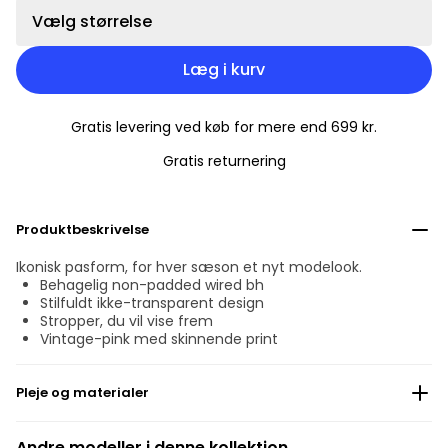
Vælg størrelse
Læg i kurv
Gratis levering ved køb for mere end 699 kr.
Gratis returnering
Produktbeskrivelse
Ikonisk pasform, for hver sæson et nyt modelook.
Behagelig non-padded wired bh
Stilfuldt ikke-transparent design
Stropper, du vil vise frem
Vintage-pink med skinnende print
Pleje og materialer
Må ikke bleges
Andre modeller i denne kollektion