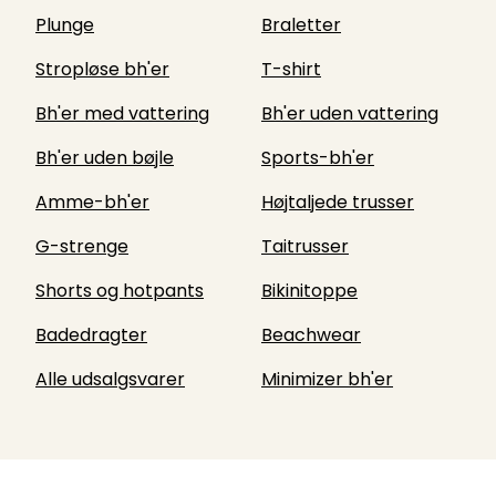
Plunge
Braletter
Stropløse bh'er
T-shirt
Bh'er med vattering
Bh'er uden vattering
Bh'er uden bøjle
Sports-bh'er
Amme-bh'er
Højtaljede trusser
G-strenge
Taitrusser
Shorts og hotpants
Bikinitoppe
Badedragter
Beachwear
Alle udsalgsvarer
Minimizer bh'er