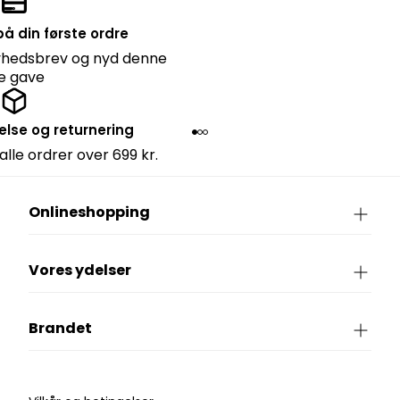
å din første ordre
nyhedsbrev og nyd denne
lle gave
else og returnering
 alle ordrer over 699 kr.
Onlineshopping
Vores ydelser
Brandet