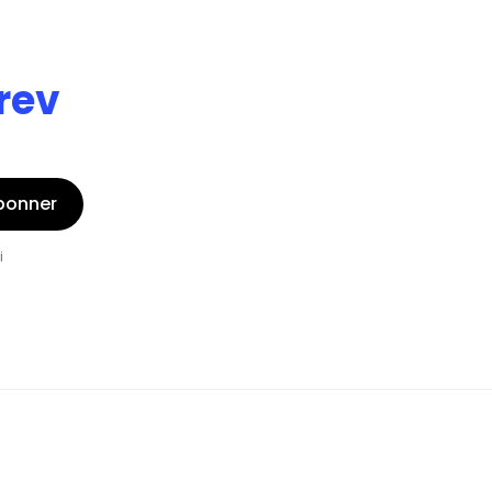
rev
bonner
i