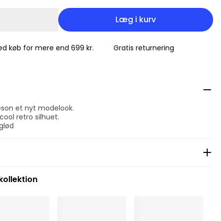
Læg i kurv
ved køb for mere end 699 kr.
Gratis returnering
æson et nyt modelook.
cool retro silhuet.
glød
kollektion
nelt