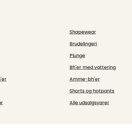
Shapewear
Brudelingeri
Plunge
Bh'er med vattering
'er
Amme-bh'er
Shorts og hotpants
r
Alle udsalgsvarer