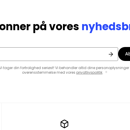
onner på vores
nyhedsb
A
Vi tager din fortrolighed seriøst! Vi behandler altid dine personoplysninger 
overensstemmelse med vores
privatlivspolitik
.