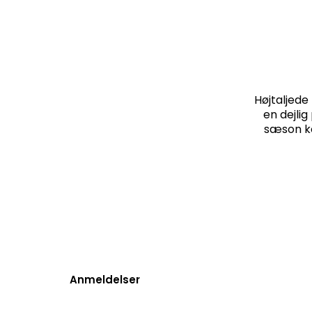
Højtaljede 
en dejli
sæson ko
Anmeldelser