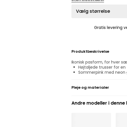
Vælg størrelse
Gratis levering 
Produktbeskrivelse
Ikonisk pasform, for hver s
Højtaljede trusser for en 
Sommerpink med neon 
Pleje og materialer
Må ikke bleges
Andre modeller i denne 
Må ikke renses professio
Må ikke tørretumbles
30 °C, normal vask
°
30
Må ikke stryges