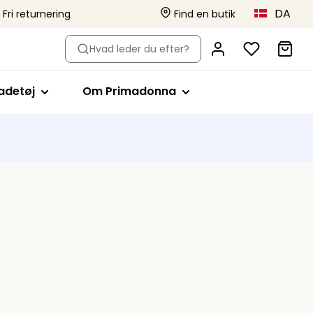
DA
 Fri returnering
Find en butik
r bh-type
hop efter stil
Shop efter stil
Om Primadonna
Hvad leder du efter?
ikinitoppe
Fuldskåls
Primadonna x Vivian Hoorn
adedragter
Minimizer bh'er
Dette er Primadonna
adetøj
Om Primadonna
s
vattering
ikinitrusser
Plunge
Projektet Body Love
vattering
ankinitoppe
Balconette
Bæredygtighed
eachwear
T-shirt
Kollektioner
r
Braletter
lt badetøj
Hjerteform
Stropløs
Sport