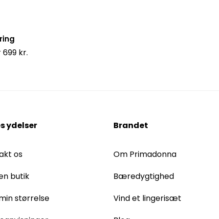
ring
 699 kr.
s ydelser
Brandet
akt os
Om Primadonna
en butik
Bæredygtighed
 min størrelse
Vind et lingerisæt