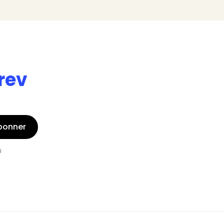
rev
bonner
i