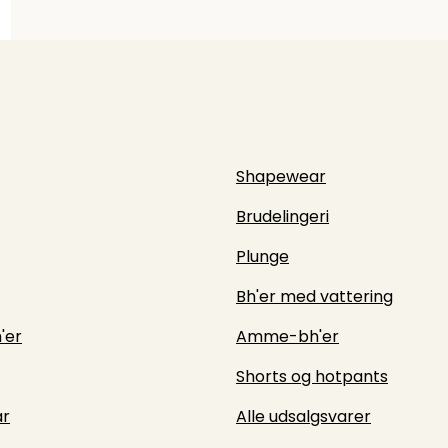
Shapewear
Brudelingeri
Plunge
Bh'er med vattering
'er
Amme-bh'er
Shorts og hotpants
r
Alle udsalgsvarer