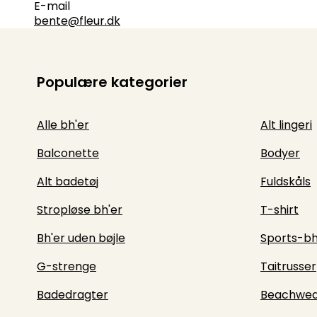
E-mail
bente@fleur.dk
Populære kategorier
Alle bh'er
Alt lingeri
Balconette
Bodyer
Alt badetøj
Fuldskåls
Stropløse bh'er
T-shirt
Bh'er uden bøjle
Sports-bh
G-strenge
Taitrusser
Badedragter
Beachwea