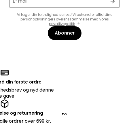
E-mail
Vi tager din fortrolighed seriøst! Vi behandler altid dine
personoplysninger i overensstemmelse med vores
privatlivspolitik
.
Abonner
å din første ordre
nyhedsbrev og nyd denne
lle gave
else og returnering
 alle ordrer over 699 kr.