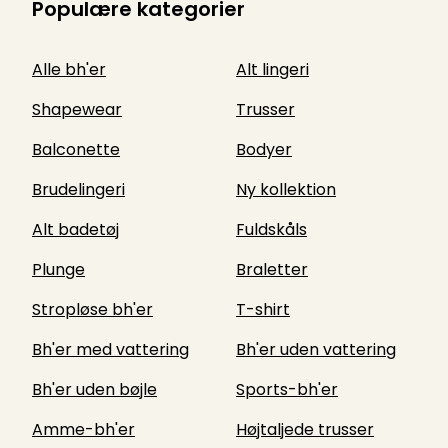
Populære kategorier
Alle bh'er
Alt lingeri
Shapewear
Trusser
Balconette
Bodyer
Brudelingeri
Ny kollektion
Alt badetøj
Fuldskåls
Plunge
Braletter
Stropløse bh'er
T-shirt
Bh'er med vattering
Bh'er uden vattering
Bh'er uden bøjle
Sports-bh'er
Amme-bh'er
Højtaljede trusser