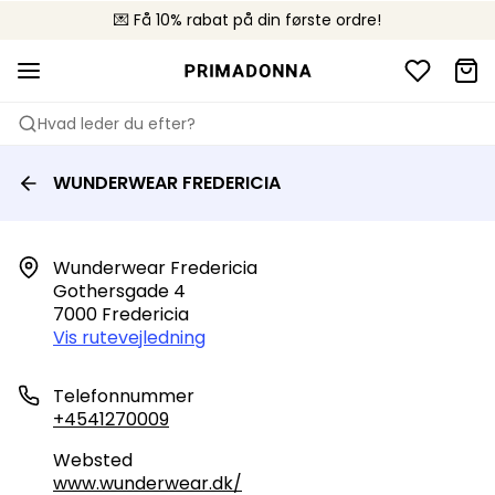
💌 Få 10% rabat på din første ordre!
🚚 Gratis levering over +699 kr.
📦 Fri returnering
Hvad leder du efter?
WUNDERWEAR FREDERICIA
Wunderwear Fredericia

Gothersgade 4

7000 Fredericia
Vis rutevejledning
Telefonnummer
+4541270009
Websted
www.wunderwear.dk/