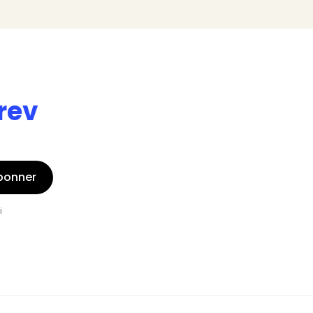
rev
bonner
i