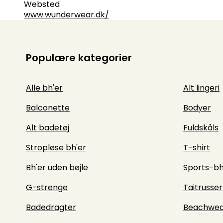
Websted
www.wunderwear.dk/
Populære kategorier
Alle bh'er
Alt lingeri
Balconette
Bodyer
Alt badetøj
Fuldskåls
Stropløse bh'er
T-shirt
Bh'er uden bøjle
Sports-bh
G-strenge
Taitrusser
Badedragter
Beachwea