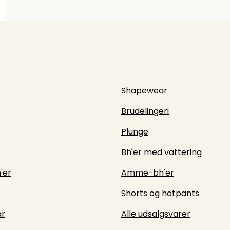
Shapewear
Brudelingeri
Plunge
Bh'er med vattering
'er
Amme-bh'er
Shorts og hotpants
r
Alle udsalgsvarer