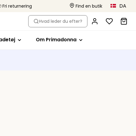
DA
 Fri returnering
Find en butik
r bh-type
hop efter stil
Shop efter stil
Om Primadonna
Hvad leder du efter?
ikinitoppe
Fuldskåls
Primadonna x Vivian Hoorn
adedragter
Minimizer bh'er
Dette er Primadonna
adetøj
Om Primadonna
s
vattering
ikinitrusser
Plunge
Projektet Body Love
vattering
ankinitoppe
Balconette
Bæredygtighed
eachwear
T-shirt
Kollektioner
r
Braletter
lt badetøj
Hjerteform
Stropløs
Sport