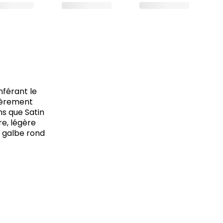
nférant le
égèrement
ns que Satin
re, légère
n galbe rond