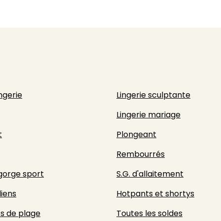
ingerie
Lingerie sculptante
Lingerie mariage
t
Plongeant
Rembourrés
gorge sport
S.G. d'allaitement
liens
Hotpants et shortys
s de plage
Toutes les soldes