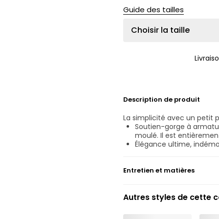
Guide des tailles
Choisir la taille
Livrais
Description de produit
La simplicité avec un petit pl
Soutien-gorge à armatur
moulé. Il est entièrement
Élégance ultime, indémo
Entretien et matières
Ne pas blanchir
Autres styles de cette c
Lavage professionnel ex
Séchage à la machine e