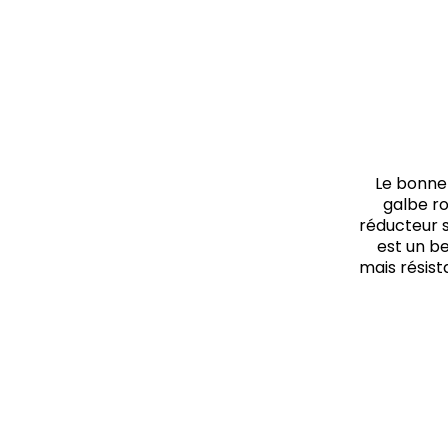
Le bonnet
galbe ro
réducteur s
est un be
mais résist