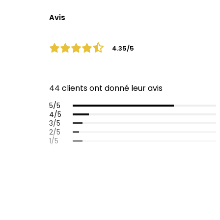
Avis
4.35/5
44 clients ont donné leur avis
5/5
4/5
3/5
2/5
1/5