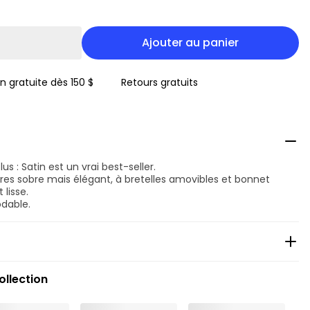
Ajouter au panier
on gratuite dès 150 $
Retours gratuits
us : Satin est un vrai best-seller.
es sobre mais élégant, à bretelles amovibles et bonnet
 lisse.
dable.
ollection
clu
xclu