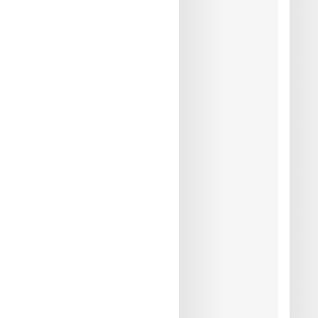
Lavage à la main
Repassage exclu
Elasthanne:23%, Polyeste