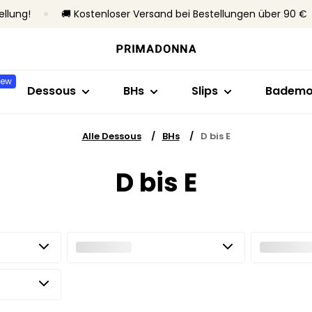
ellung!
🚚 Kostenloser Versand bei Bestellungen über 90 €
Shop nach Stil
Shop nach Kollektion
Shop nach Größe
Shop nach Stil
Shop nach BH-
Shop nac
BHs
Primadonna
B bis C
Brazilian Slips
Ohne Bügel
Bikini-T
New
Slips
Primadonna Twist
D bis E
Taillenslips
Mit Bügel
Badean
Dessous
BHs
Slips
Badem
Bodys
Sport
F bis H
Hotpants & Shorts
Unterlegter BHs
Bikini-Sl
Shapewear
Bestseller
I bis M
Strings
Ohne vorgefor
Tankini
Alle Dessous
BHs
D bis E
Nahtlose Slips
Beachw
Alle Dessous
Shaping Slips
D bis E
Alle Ba
Alle slips
Meine Größe finden
Alle BHs
Meine Größe finden