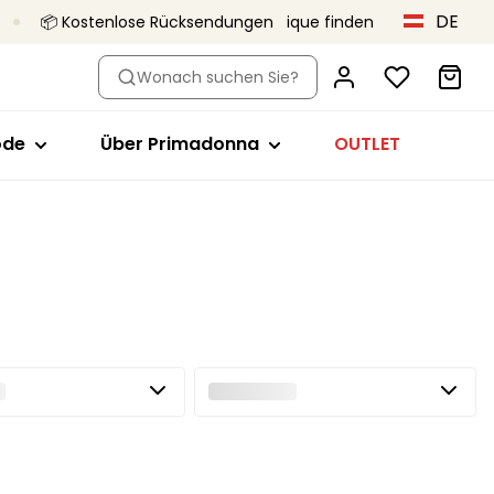
DE
📦 Kostenlose Rücksendungen
Eine Boutique finden
Typ
h Stil
Shop nach Stil
Über Primadonna
Wonach suchen Sie?
ops
Vollschalen-BH
Primadonna x Vivian Hoorn
züge
Minimizer BH
Das ist Primadonna
ode
Über Primadonna
OUTLET
ips
Plunge
Das Body-Love-Projekt
mte Cups
-Tops
Balconette-BH
Qualität, die bleibt
ear
T-Shirt-BH
Kollektionen
Bralette
demode
Herzform
Trägerlos
Sport