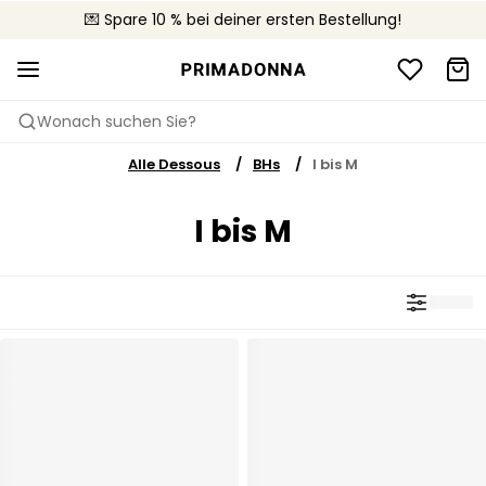
🚚 Kostenloser Versand bei Bestellungen über 90 €
💌 Spare 10 % bei deiner ersten Bestellung!
📦 Kostenlose Rücksendungen
Wonach suchen Sie?
Alle Dessous
BHs
I bis M
I bis M