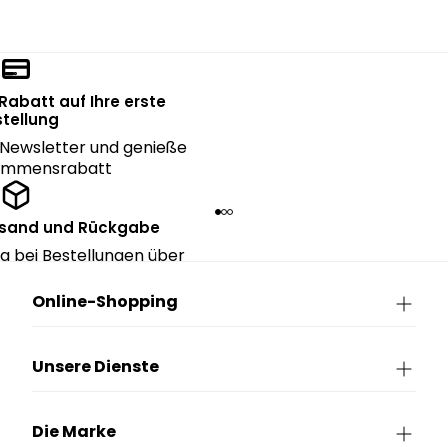
 Rabatt auf Ihre erste
tellung
Newsletter und genieße
kommensrabatt
rsand und Rückgabe
g bei Bestellungen über
90€.
Online-Shopping
Unsere Dienste
Die Marke