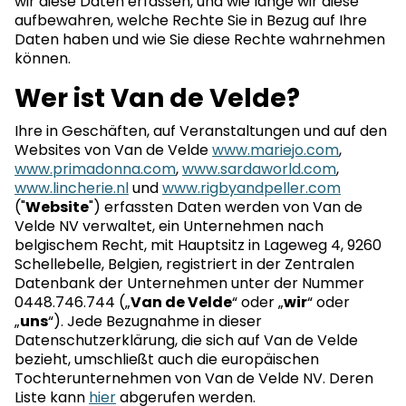
wir diese Daten erfassen, und wie lange wir diese
aufbewahren, welche Rechte Sie in Bezug auf Ihre
Daten haben und wie Sie diese Rechte wahrnehmen
können.
Wer ist Van de Velde?
Ihre in Geschäften, auf Veranstaltungen und auf den
Websites von Van de Velde
www.mariejo.com
,
www.primadonna.com
,
www.sardaworld.com
,
www.lincherie.nl
und
www.rigbyandpeller.com
("
Website
") erfassten Daten werden von Van de
Velde NV verwaltet, ein Unternehmen nach
belgischem Recht, mit Hauptsitz in Lageweg 4, 9260
Schellebelle, Belgien, registriert in der Zentralen
Datenbank der Unternehmen unter der Nummer
0448.746.744 („
Van de Velde
“ oder „
wir
“ oder
„
uns
“). Jede Bezugnahme in dieser
Datenschutzerklärung, die sich auf Van de Velde
bezieht, umschließt auch die europäischen
Tochterunternehmen von Van de Velde NV. Deren
Liste kann
hier
abgerufen werden.