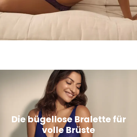
Die bügellose Bralette für
volle Brüste