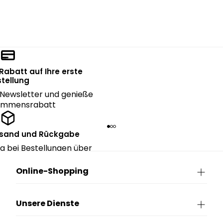
 Rabatt auf Ihre erste
tellung
Newsletter und genieße
kommensrabatt
rsand und Rückgabe
g bei Bestellungen über
90€.
Online-Shopping
Unsere Dienste