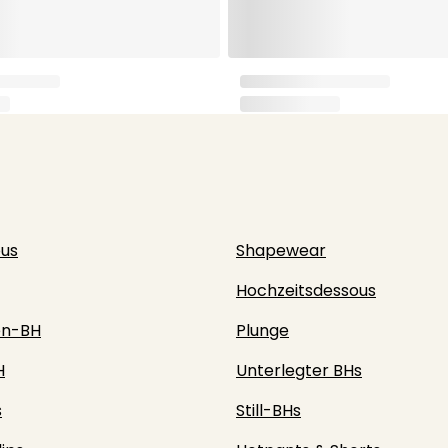
ous
Shapewear
Hochzeitsdessous
en-BH
Plunge
H
Unterlegter BHs
s
Still-BHs