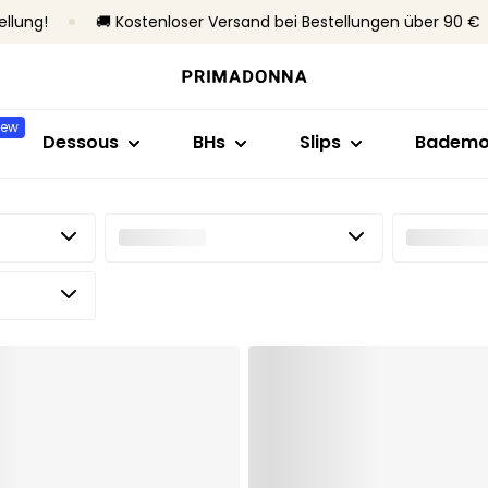
ellung!
🚚 Kostenloser Versand bei Bestellungen über 90 €
Shop nach Stil
Shop nach Kollektion
Shop nach Größe
Shop nach Stil
Shop nach BH-
Shop nac
BHs
Primadonna
B bis C
Brazilian Slips
Ohne Bügel
Bikini-T
New
Slips
Primadonna Twist
D bis E
Taillenslips
Mit Bügel
Badean
Dessous
BHs
Slips
Badem
Bodys
Sport
F bis H
Hotpants & Shorts
Unterlegter BHs
Bikini-Sl
Shapewear
Bestseller
I bis M
Strings
Ohne vorgefor
Tankini
Nahtlose Slips
Beachw
Alle Dessous
Shaping Slips
Alle Ba
Alle slips
Meine Größe finden
Alle BHs
Meine Größe finden