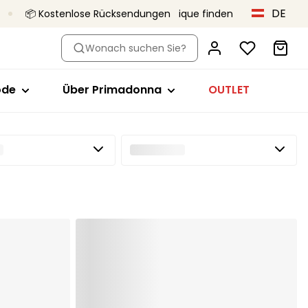
DE
📦 Kostenlose Rücksendungen
Eine Boutique finden
Typ
h Stil
Shop nach Stil
Über Primadonna
Wonach suchen Sie?
ops
Vollschalen-BH
Primadonna x Vivian Hoorn
züge
Minimizer BH
Das ist Primadonna
ode
Über Primadonna
OUTLET
ips
Plunge
Das Body-Love-Projekt
mte Cups
-Tops
Balconette-BH
Qualität, die bleibt
ear
T-Shirt-BH
Kollektionen
Bralette
demode
Herzform
Trägerlos
Sport