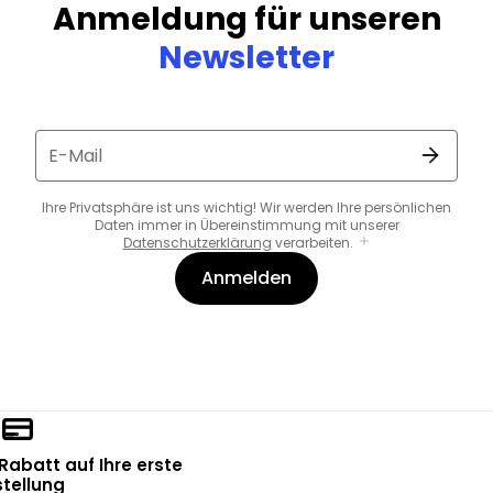
Anmeldung für unseren
Newsletter
E-Mail
Ihre Privatsphäre ist uns wichtig! Wir werden Ihre persönlichen
Daten immer in Übereinstimmung mit unserer
Datenschutzerklärung
verarbeiten.
Anmelden
 Rabatt auf Ihre erste
tellung