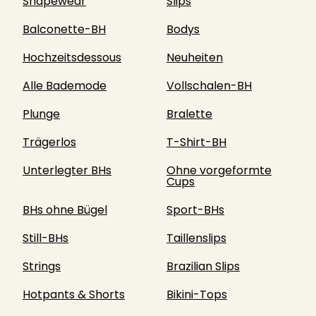
Shapewear
Slips
Balconette-BH
Bodys
Hochzeitsdessous
Neuheiten
Alle Bademode
Vollschalen-BH
Plunge
Bralette
Trägerlos
T-Shirt-BH
Unterlegter BHs
Ohne vorgeformte
Cups
BHs ohne Bügel
Sport-BHs
Still-BHs
Taillenslips
Strings
Brazilian Slips
Hotpants & Shorts
Bikini-Tops