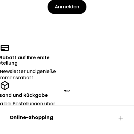
Anmelden
 Rabatt auf Ihre erste
tellung
Newsletter und genieße
kommensrabatt
rsand und Rückgabe
g bei Bestellungen über
90€.
Online-Shopping