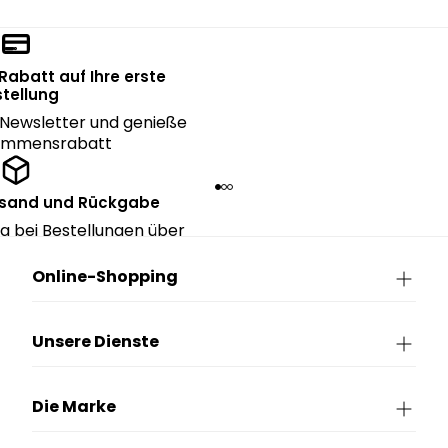
 Rabatt auf Ihre erste
tellung
Newsletter und genieße
kommensrabatt
rsand und Rückgabe
g bei Bestellungen über
90€.
Online-Shopping
Unsere Dienste
Die Marke