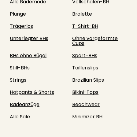
Alle Bademode
Vollschalen-BH
Plunge
Bralette
Trägerlos
T-Shirt-BH
Unterlegter BHs
Ohne vorgeformte
Cups
BHs ohne Bügel
Sport-BHs
Still-BHs
Taillenslips
Strings
Brazilian Slips
Hotpants & Shorts
Bikini-Tops
Badeanzüge
Beachwear
Alle Sale
Minimizer BH