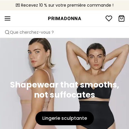
💌 Recevez 10 % sur votre première commande !
🚚 Livraison gratuite à partir de 90€
📦 Retours gratuits
Que cherchez-vous ?
Shapewear that smooths,
not suffocates
Lingerie sculptante