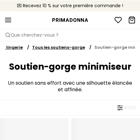
💌 Recevez 10 % sur votre première commande !
🚚 Livraison gratuite à partir de 90€
📦 Retours gratuits
Que cherchez-vous ?
la lingerie
Tous les soutiens-gorge
Soutien-gorge mini
Soutien-gorge minimiseur
Un soutien sans effort avec une silhouette élancée
et affinée.