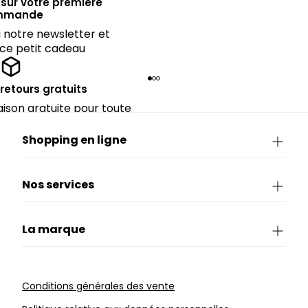
sur votre première
mmande
notre newsletter et
 ce petit cadeau
 retours gratuits
raison gratuite pour toute
périeure à 90€.
Shopping en ligne
Nos services
La marque
Conditions générales des vente