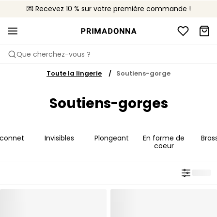
💌 Recevez 10 % sur votre première commande !
🚚 Livraison gratuite à partir de 90€
📦 Retours gratuits
Que cherchez-vous ?
Toute la lingerie
Soutiens-gorge
Soutiens-gorges
lconnet
Invisibles
Plongeant
En forme de
Bras
coeur