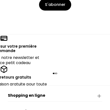
S'abonner
sur votre première
mmande
notre newsletter et
 ce petit cadeau
 retours gratuits
raison gratuite pour toute
périeure à 90€.
Shopping en ligne