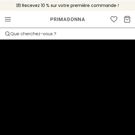
💌 Recevez 10 % sur votre première commande !
🚚 Livraison gratuite à partir de 90€
📦 Retours gratuits
Que cherchez-vous ?
« Oui, sexy et confortable
s’harmonisent
parfaitement dans une
parure de lingerie. »​
Découvrez Cheyney