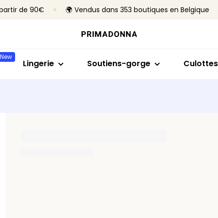
 partir de 90€
🌍 Vendus dans 353 boutiques en Belgique
Acheter par modèle
Acheter par taille
Acheter par collection
Acheter par ty
Acheter
Soutiens-gorge
Bonnet B à C
Primadonna
Sans armatures
Slips brés
New
Culottes
Bonnet D à E
Primadonna Twist
Avec armature
Culottes 
Lingerie
Soutiens-gorge
Culottes
Bodys
Bonnet F à H
Sport
Rembourrés
Hotpants
Lingerie sculptante
Bonnet I à M
Best-sellers
Non rembourré
Strings
Culottes
Toute la lingerie
Culottes
Tous les 
Trouver ma taille
Tous les soutiens-gorge
Trouver ma taille