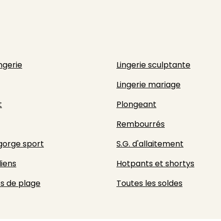
ingerie
Lingerie sculptante
Lingerie mariage
t
Plongeant
Rembourrés
gorge sport
S.G. d'allaitement
liens
Hotpants et shortys
s de plage
Toutes les soldes