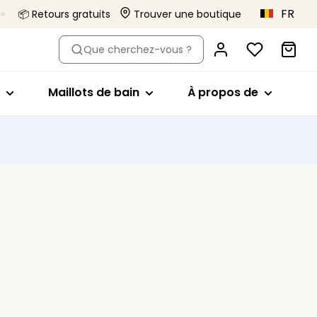
FR
📦 Retours gratuits
Trouver une boutique
pe
 par modèle
Acheter par modèle
Acheter par modèle
À propos de
Que cherchez-vous ?
iliens
Emboîtant
Hauts de bikini
Primadonna x
Vivian Hoorn
s
taille haute
Soutien-gorge minimiseur
Maillots 1 pièce
Maillots de bain
À propos de
C’est ça,
 et shortys
Plongeant
Bas de bikini
Primadonna
s
Balconnet
Tankini
Le projet Body
 sans coutures
Invisibles
Vêtements de plage
Love
 gainantes
Brassière
Une qualité qui
Tous les maillots de bain
dure
En forme de coeur
culottes
Collections
Bandeau
Sport