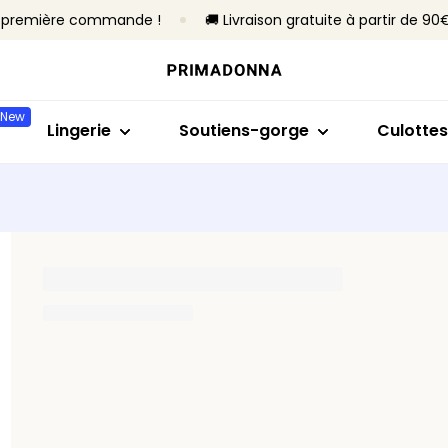
re première commande !
🚚 Livraison gratuite à partir de 90
Acheter par modèle
Acheter par taille
Acheter par collection
Acheter par ty
Acheter
Soutiens-gorge
Bonnet B à C
Primadonna
Sans armatures
Slips brés
New
Culottes
Bonnet D à E
Primadonna Twist
Avec armature
Culottes 
Lingerie
Soutiens-gorge
Culottes
Bodys
Bonnet F à H
Sport
Rembourrés
Hotpants
Lingerie sculptante
Bonnet I à M
Best-sellers
Non rembourré
Strings
Culottes
Toute la lingerie
Culottes
Tous les 
Trouver ma taille
Tous les soutiens-gorge
Trouver ma taille