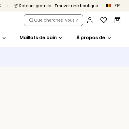
FR
€
📦 Retours gratuits
Trouver une boutique
pe
 par modèle
Acheter par modèle
Acheter par modèle
À propos de
Que cherchez-vous ?
iliens
Emboîtant
Hauts de bikini
Primadonna x
Vivian Hoorn
s
taille haute
Soutien-gorge minimiseur
Maillots 1 pièce
Maillots de bain
À propos de
C’est ça,
 et shortys
Plongeant
Bas de bikini
Primadonna
s
Balconnet
Tankini
Le projet Body
 sans coutures
Invisibles
Vêtements de plage
Love
 gainantes
Brassière
Une qualité qui
Tous les maillots de bain
dure
En forme de coeur
culottes
Collections
Bandeau
Sport