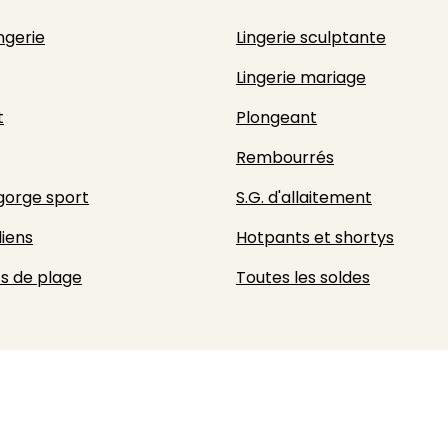
ingerie
Lingerie sculptante
Lingerie mariage
t
Plongeant
Rembourrés
gorge sport
S.G. d'allaitement
liens
Hotpants et shortys
s de plage
Toutes les soldes