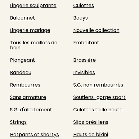
Lingerie sculptante
Culottes
Balconnet
Bodys
Lingerie mariage
Nouvelle collection
Tous les maillots de
Emboîtant
bain
Plongeant
Brassière
Bandeau
Invisibles
Rembourrés
S.G. non rembourrés
Sans armature
Soutiens-gorge sport
S.G. d'allaitement
Culottes taille haute
Strings
Slips brésiliens
Hotpants et shortys
Hauts de bikini