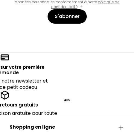
données personnelles conformément à notre
politique de
confidentialité
.
S'abonner
sur votre première
mmande
notre newsletter et
 ce petit cadeau
 retours gratuits
raison gratuite pour toute
périeure à 90€.
Shopping en ligne