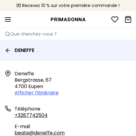
💌 Recevez 10 % sur votre première commande !
🚚 Livraison gratuite à partir de 90€
📦 Retours gratuits
Que cherchez-vous ?
DENEFFE
Deneffe

Bergstrasse, 67

4700 Eupen
Afficher l’itinéraire
Téléphone
+3287742504
E-mail
beate@deneffe.com