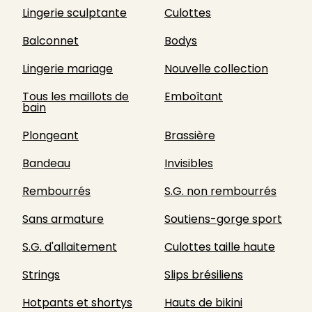
Lingerie sculptante
Culottes
Balconnet
Bodys
Lingerie mariage
Nouvelle collection
Tous les maillots de
Emboîtant
bain
Plongeant
Brassière
Bandeau
Invisibles
Rembourrés
S.G. non rembourrés
Sans armature
Soutiens-gorge sport
S.G. d'allaitement
Culottes taille haute
Strings
Slips brésiliens
Hotpants et shortys
Hauts de bikini