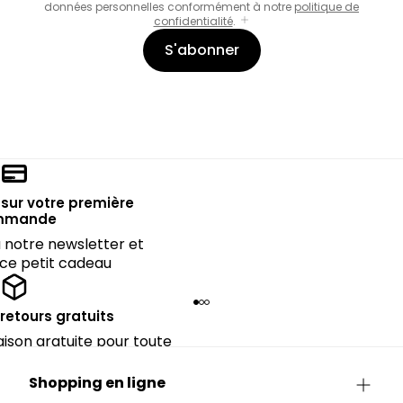
données personnelles conformément à notre
politique de
confidentialité
.
S'abonner
sur votre première
mmande
notre newsletter et
 ce petit cadeau
 retours gratuits
raison gratuite pour toute
périeure à 90€.
Shopping en ligne