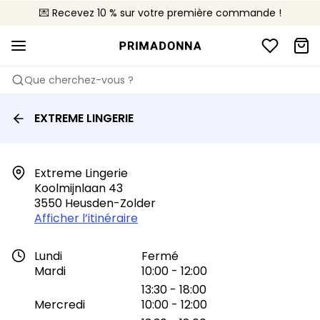
💌 Recevez 10 % sur votre première commande !
🚚 Livraison gratuite à partir de 90€
📦 Retours gratuits
Que cherchez-vous ?
EXTREME LINGERIE
Extreme Lingerie

Koolmijnlaan 43

3550 Heusden-Zolder
Afficher l’itinéraire
Lundi
Fermé
Mardi
10:00 - 12:00
13:30 - 18:00
Mercredi
10:00 - 12:00