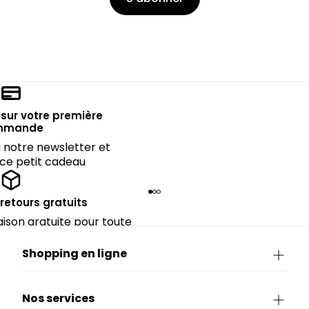
sur votre première
mmande
notre newsletter et
 ce petit cadeau
 retours gratuits
raison gratuite pour toute
périeure à 90€.
Shopping en ligne
Nos services