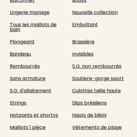
Balconnet
Bodys
Lingerie mariage
Nouvelle collection
Tous les maillots de
Emboîtant
bain
Plongeant
Brassière
Bandeau
Invisibles
Rembourrés
S.G. non rembourrés
Sans armature
Soutiens-gorge sport
S.G. d'allaitement
Culottes taille haute
Strings
Slips brésiliens
Hotpants et shortys
Hauts de bikini
Maillots 1 pièce
Vêtements de plage