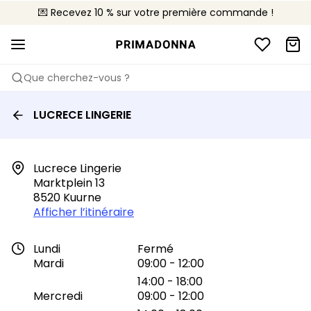
💌 Recevez 10 % sur votre première commande !
🚚 Livraison gratuite à partir de 90€
📦 Retours gratuits
Que cherchez-vous ?
LUCRECE LINGERIE
Lucrece Lingerie

Marktplein 13

8520 Kuurne
Afficher l’itinéraire
Lundi
Fermé
Mardi
09:00 - 12:00
14:00 - 18:00
Mercredi
09:00 - 12:00