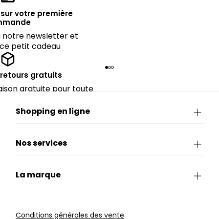
sur votre première
mmande
notre newsletter et
 ce petit cadeau
 retours gratuits
raison gratuite pour toute
périeure à 90€.
Shopping en ligne
Nos services
La marque
Conditions générales des vente