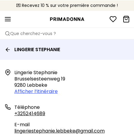
💌 Recevez 10 % sur votre première commande !
🚚 Livraison gratuite à partir de 90€
📦 Retours gratuits
Que cherchez-vous ?
LINGERIE STEPHANIE
Lingerie Stephanie

Brusselsesteenweg 19

9280 Lebbeke
Afficher l’itinéraire
Téléphone
+3252414689
E-mail
lingeriestephanie.lebbeke@gmail.com