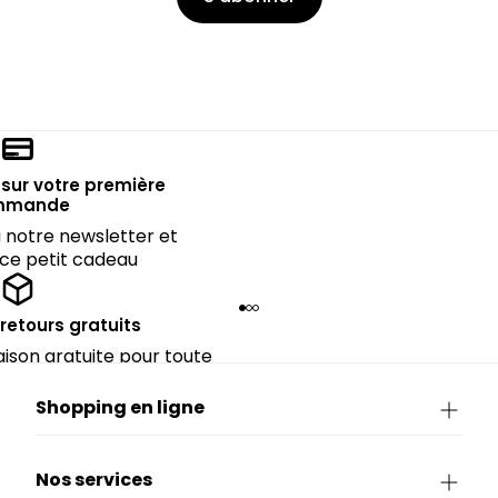
sur votre première
mmande
notre newsletter et
 ce petit cadeau
 retours gratuits
raison gratuite pour toute
périeure à 90€.
Shopping en ligne
Nos services