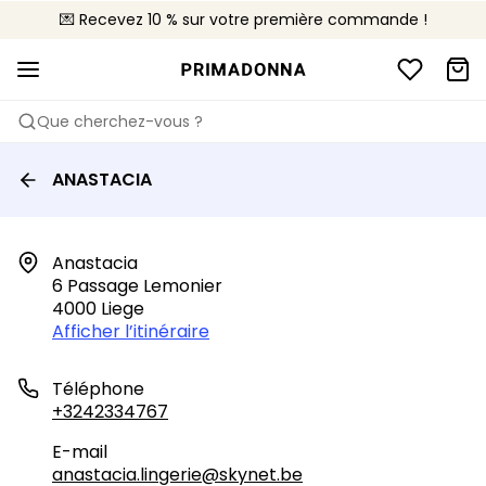
💌 Recevez 10 % sur votre première commande !
🚚 Livraison gratuite à partir de 90€
📦 Retours gratuits
Que cherchez-vous ?
ANASTACIA
Anastacia

6 Passage Lemonier

4000 Liege
Afficher l’itinéraire
Téléphone
+3242334767
E-mail
anastacia.lingerie@skynet.be