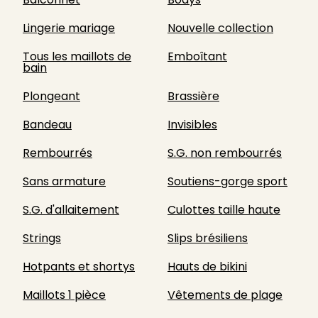
Lingerie mariage
Nouvelle collection
Tous les maillots de
Emboîtant
bain
Plongeant
Brassière
Bandeau
Invisibles
Rembourrés
S.G. non rembourrés
Sans armature
Soutiens-gorge sport
S.G. d'allaitement
Culottes taille haute
Strings
Slips brésiliens
Hotpants et shortys
Hauts de bikini
Maillots 1 pièce
Vêtements de plage