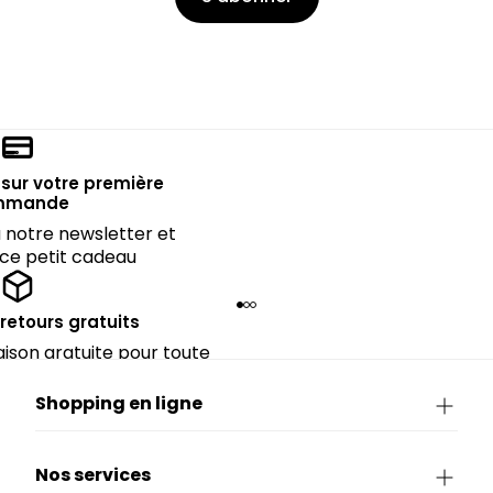
sur votre première
mmande
notre newsletter et
 ce petit cadeau
 retours gratuits
raison gratuite pour toute
périeure à 90€.
Shopping en ligne
Nos services