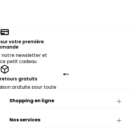
sur votre première
mmande
notre newsletter et
 ce petit cadeau
 retours gratuits
raison gratuite pour toute
périeure à 90€.
Shopping en ligne
Nos services