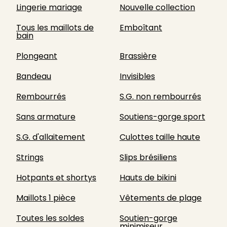
Lingerie mariage
Nouvelle collection
Tous les maillots de
Emboîtant
bain
Plongeant
Brassière
Bandeau
Invisibles
Rembourrés
S.G. non rembourrés
Sans armature
Soutiens-gorge sport
S.G. d'allaitement
Culottes taille haute
Strings
Slips brésiliens
Hotpants et shortys
Hauts de bikini
Maillots 1 pièce
Vêtements de plage
Toutes les soldes
Soutien-gorge
minimiseur