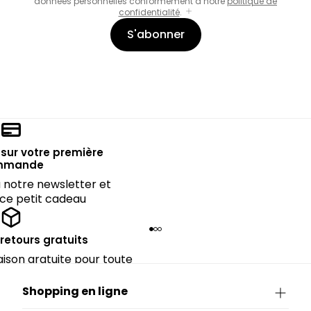
données personnelles conformément à notre
politique de
confidentialité
.
S'abonner
sur votre première
mmande
notre newsletter et
 ce petit cadeau
 retours gratuits
raison gratuite pour toute
périeure à 90€.
Shopping en ligne