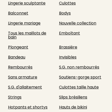
Lingerie sculptante
Culottes
Balconnet
Bodys
Lingerie mariage
Nouvelle collection
Tous les maillots de
Emboîtant
bain
Plongeant
Brassière
Bandeau
Invisibles
Rembourrés
S.G. non rembourrés
Sans armature
Soutiens-gorge sport
S.G. d'allaitement
Culottes taille haute
Strings
Slips brésiliens
Hotpants et shortys
Hauts de bikini