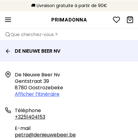
🌍 Vendus dans 353 boutiques en Belgique
🚚 Livraison gratuite à partir de 90€
📦 Retours gratuits
Que cherchez-vous ?
DE NIEUWE BEER NV
De Nieuwe Beer Nv

Gentstraat 39

8780 Oostrozebeke
Afficher l’itinéraire
Téléphone
+3251404153
E-mail
petra@denieuwebeer.be