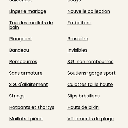
Lingerie mariage
Nouvelle collection
Tous les maillots de
Emboîtant
bain
Plongeant
Brassière
Bandeau
Invisibles
Rembourrés
S.G. non rembourrés
Sans armature
Soutiens-gorge sport
S.G. d'allaitement
Culottes taille haute
Strings
Slips brésiliens
Hotpants et shortys
Hauts de bikini
Maillots 1 pièce
Vêtements de plage