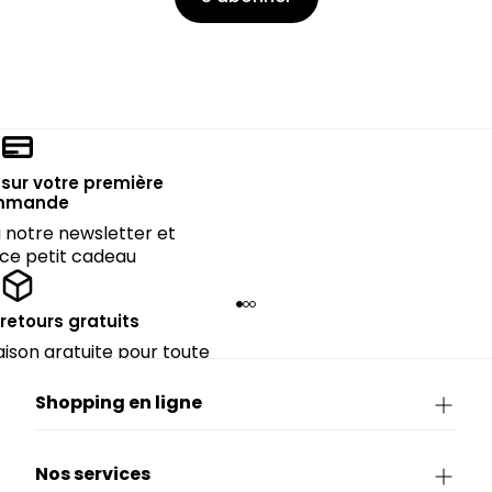
sur votre première
mmande
notre newsletter et
 ce petit cadeau
 retours gratuits
raison gratuite pour toute
périeure à 90€.
Shopping en ligne
Nos services