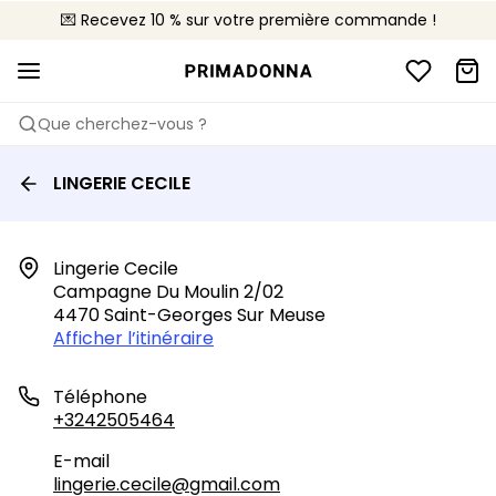
💌 Recevez 10 % sur votre première commande !
🚚 Livraison gratuite à partir de 90€
📦 Retours gratuits
Que cherchez-vous ?
LINGERIE CECILE
Lingerie Cecile

Campagne Du Moulin 2/02

4470 Saint-Georges Sur Meuse
Afficher l’itinéraire
Téléphone
+3242505464
E-mail
lingerie.cecile@gmail.com