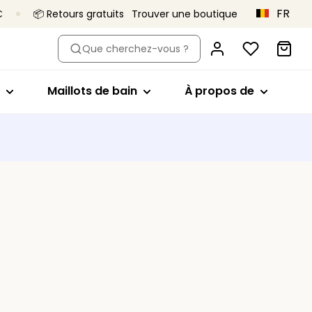
FR
€
📦 Retours gratuits
Trouver une boutique
pe
 par modèle
Acheter par modèle
Acheter par modèle
À propos de
Que cherchez-vous ?
iliens
Emboîtant
Hauts de bikini
Primadonna x
Vivian Hoorn
s
taille haute
Soutien-gorge minimiseur
Maillots 1 pièce
Maillots de bain
À propos de
C’est ça,
 et shortys
Plongeant
Bas de bikini
Primadonna
s
Balconnet
Tankini
Le projet Body
 sans coutures
Invisibles
Vêtements de plage
Love
 gainantes
Brassière
Une qualité qui
Tous les maillots de bain
dure
En forme de coeur
culottes
Collections
Bandeau
Sport