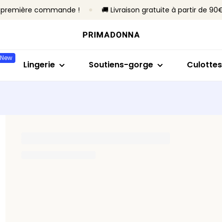
re première commande !
🚚 Livraison gratuite à partir de 90
Acheter par modèle
Acheter par taille
Acheter par collection
Acheter par ty
Acheter
Soutiens-gorge
Bonnet B à C
Primadonna
Sans armatures
Slips brés
New
Culottes
Bonnet D à E
Primadonna Twist
Avec armature
Culottes 
Lingerie
Soutiens-gorge
Culottes
Bodys
Bonnet F à H
Sport
Rembourrés
Hotpants
Lingerie sculptante
Bonnet I à M
Best-sellers
Non rembourré
Strings
Culottes
Toute la lingerie
Culottes
Tous les 
Trouver ma taille
Tous les soutiens-gorge
Trouver ma taille