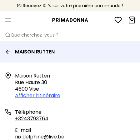
💌 Recevez 10 % sur votre première commande !
🚚 Livraison gratuite à partir de 90€
📦 Retours gratuits
Que cherchez-vous ?
MAISON RUTTEN
Maison Rutten

Rue Haute 30

4600 Vise
Afficher l’itinéraire
Téléphone
+3243793764
E-mail
nix.delphine@live.be