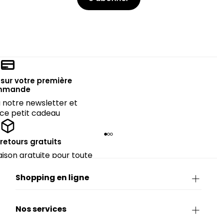
sur votre première
mmande
notre newsletter et
 ce petit cadeau
 retours gratuits
raison gratuite pour toute
périeure à 90€.
Shopping en ligne
Nos services