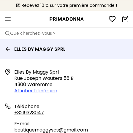
💌 Recevez 10 % sur votre première commande !
🚚 Livraison gratuite à partir de 90€
📦 Retours gratuits
Que cherchez-vous ?
ELLES BY MAGGY SPRL
Elles By Maggy Sprl

Rue Joseph Wauters 56 B

4300 Waremme
Afficher l’itinéraire
Téléphone
+3219323047
E-mail
boutiquemaggyscs@gmail.com