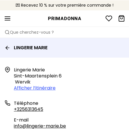
💌 Recevez 10 % sur votre première commande !
🚚 Livraison gratuite à partir de 90€
📦 Retours gratuits
Que cherchez-vous ?
LINGERIE MARIE
Lingerie Marie

Sint-Maartensplein 6

 Wervik
Afficher l’itinéraire
Téléphone
+3256313645
E-mail
info@lingerie-marie.be