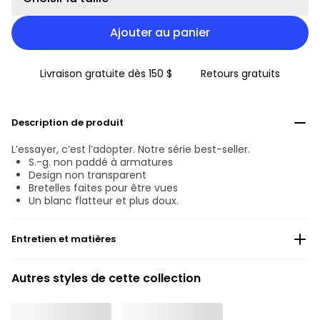
Ajouter au panier
Livraison gratuite dès 150 $
Retours gratuits
Description de produit
L’essayer, c’est l’adopter. Notre série best-seller.
S.-g. non paddé à armatures
Design non transparent
Bretelles faites pour être vues
Un blanc flatteur et plus doux.
Entretien et matières
Ne pas blanchir
Autres styles de cette collection
Lavage professionnel exclu
Séchage à la machine exclu
30°C Programme modéré
°
30