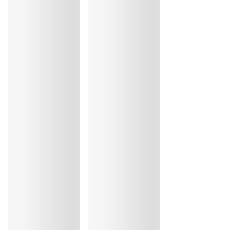
Repassage exclu
Coton:7%, Elasthanne:18%, Polyester:8%, Polyamide:67%