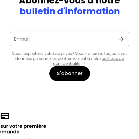
Abonnez-vous à notre
bulletin d'information
E-mail
Nous respectons votre vie privée ! Nous traiterons toujours vos
données personnelles conformément à notre
politique de
confidentialité
.
S'abonner
sur votre première
mmande