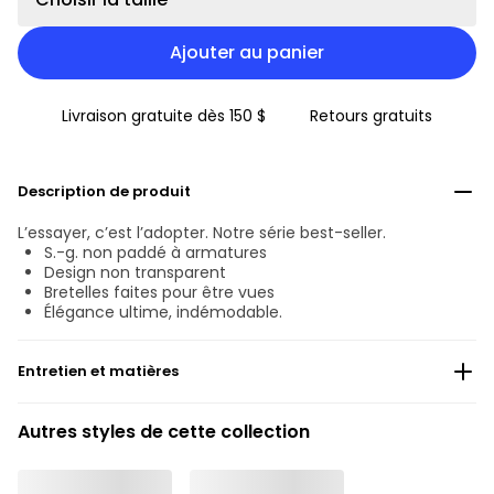
Ajouter au panier
Livraison gratuite dès 150 $
Retours gratuits
Description de produit
L’essayer, c’est l’adopter. Notre série best-seller.
S.-g. non paddé à armatures
Design non transparent
Bretelles faites pour être vues
Élégance ultime, indémodable.
Entretien et matières
Ne pas blanchir
Autres styles de cette collection
Lavage professionnel exclu
Séchage à la machine exclu
°