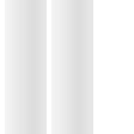
30°C Programme modéré
30
Repassage exclu
Coton:7%, Elasthanne:18%, Polyester:8%, Polyamide:67%